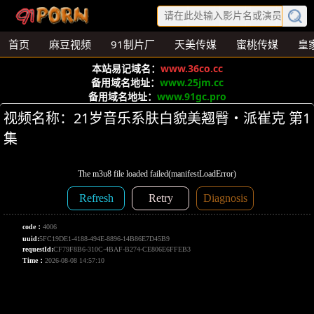
首页
麻豆视频
91制片厂
天美传媒
蜜桃传媒
皇
本站易记域名：
www.36co.cc
备用域名地址：
www.25jm.cc
备用域名地址：
www.91gc.pro
视频名称：21岁音乐系肤白貌美翘臀・派崔克 第1
集